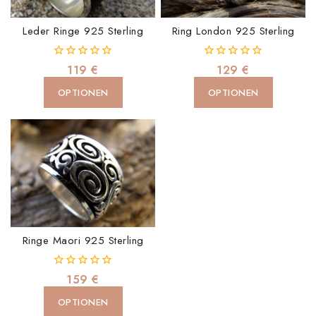
Leder Ringe 925 Sterling
Ring London 925 Sterling
0
0
119
€
129
€
von
von
5
5
OPTIONEN
OPTIONEN
Ringe Maori 925 Sterling
0
159
€
von
5
OPTIONEN