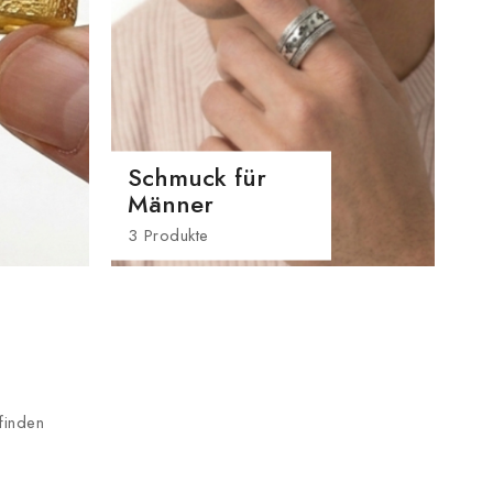
Schmuck für
R
Männer
1 
3 Produkte
finden