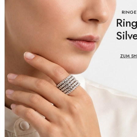
RINGE
Rin
Silv
ZUM S