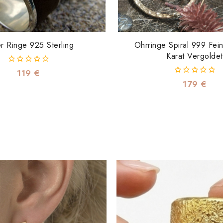
r Ringe 925 Sterling
Ohrringe Spiral 999 Fein
Karat Vergoldet
0
119
€
von
0
179
€
5
von
5