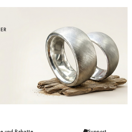
BER
e und Rabatte
Support