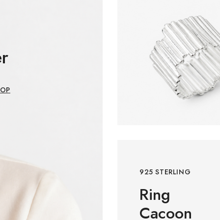
g
er
HOP
925 STERLING
Ring
Cacoon