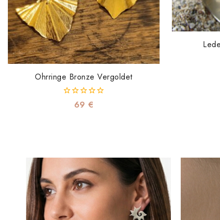
Lede
Ohrringe Bronze Vergoldet
0
69
€
von
5