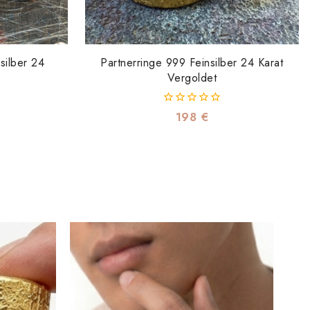
silber 24
Partnerringe 999 Feinsilber 24 Karat
Vergoldet
0
198
€
von
5